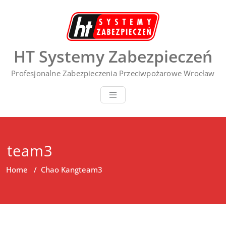
Skip
to
content
HT Systemy Zabezpieczeń
Profesjonalne Zabezpieczenia Przeciwpożarowe Wrocław
team3
Home
/
Chao Kang
team3