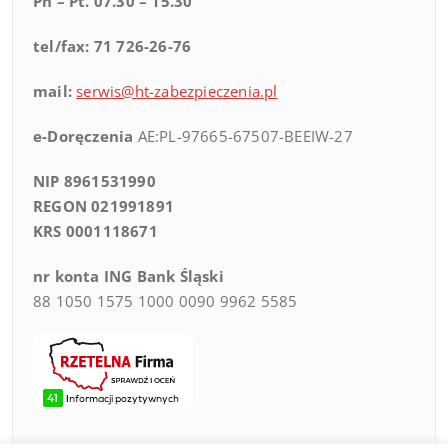
Pn – Pt. 07.30 – 15.30
tel/fax: 71 726-26-76
mail:
serwis@ht-zabezpieczenia.pl
e-Doręczenia
AE:PL-97665-67507-BEEIW-27
NIP 8961531990
REGON 021991891
KRS 0001118671
nr konta ING Bank Śląski
88 1050 1575 1000 0090 9962 5585